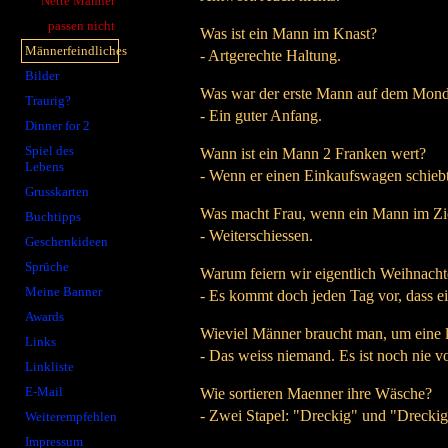
Nette Männer
passen nicht
Was ist ein Mann im Knast?
Männerfeindliches
- Artgerechte Haltung.
Bilder
Was war der erste Mann auf dem Mon
Traurig?
- Ein guter Anfang.
Dinner for 2
Spiel des
Wann ist ein Mann 2 Franken wert?
Lebens
- Wenn er einen Einkaufswagen schiebt
Grusskarten
Was macht Frau, wenn ein Mann im Zic
Buchtipps
- Weiterschiessen.
Geschenkideen
Sprüche
Warum feiern wir eigentlich Weihnach
Meine Banner
- Es kommt doch jeden Tag vor, dass ei
Awards
Wieviel Männer braucht man, um eine 
Links
- Das weiss niemand. Es ist noch nie
Linkliste
E-Mail
Wie sortieren Maenner ihre Wäsche?
- Zwei Stapel: "Dreckig" und "Dreckig,
Weiterempfehlen
Impressum