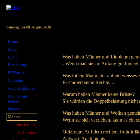
Samstag, der 08. August 2026
Home
News
Was haben Männer und Linoleum gem
Liebe
- Wenn man sie am Anfang gut hinlegt,
Beziehung
EX Partner
Was tut ein Mann, der auf ein weisses Bl
Gedichte
Er studiert seine Rechte....
Nachdenkliches
Warum haben Männer keine Brüste?
Männer und
Sie würden die Doppelbelastung nicht 
Frauen
Frauen
Was haben Männer und Wolken gemei
Männer
Wenn sie sich verziehen, kann es ein 
Entstehung
Quizfrage: Auf dem rechten Trottoir lä
Phänomen
Antwort: Auch nichts.