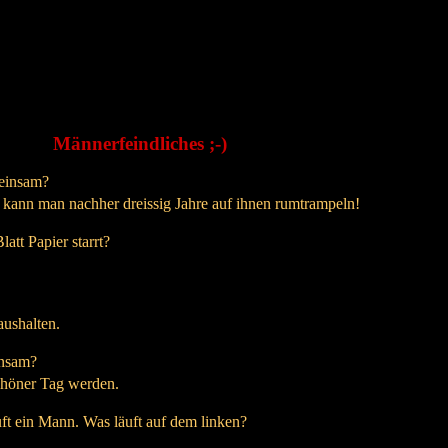
Männerfeindliches ;-)
einsam?
 kann man nachher dreissig Jahre auf ihnen rumtrampeln!
att Papier starrt?
aushalten.
nsam?
schöner Tag werden.
uft ein Mann. Was läuft auf dem linken?