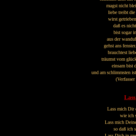
magst nicht ble
liebe treibt di
wirst getriebe
daß es nicht 
bist sogar i
aus der wanduhr
gehst ans fenster.
brauchtest lieb
träumst vom glück.
einsam bist d
und am schlimmsten ist
(Verfasser
Lass
Lass mich Dir 
wie ich s
Lass mich Deine
so daß ich s
Lass Dich in me