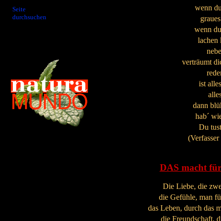
wenn du
Seite
durchsuchen
graues
wenn du 
lachen 
nebe
verträumt di
rede
ist alle
alle
dann blüh
hab´ wi
Du tust
(Verfasser
DAS macht für
Die Liebe, die zw
die Gefühle, man fü
das Leben, durch das m
die Freundschaft, di