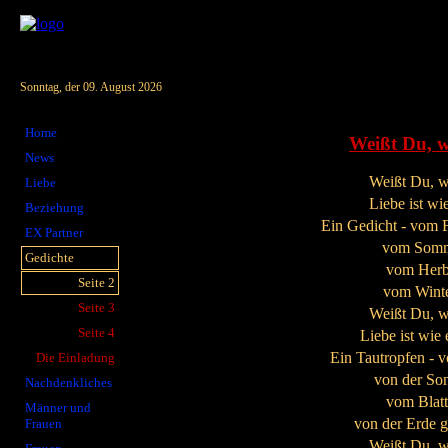
Sonntag, der 09. August 2026
Home
Weißt Du, w
News
Weißt Du, wa
Liebe
Liebe ist wi
Beziehung
Ein Gedicht - vom F
EX Partner
vom Somme
Gedichte
vom Herbs
Seite 2
vom Winte
Seite 3
Weißt Du, wa
Seite 4
Liebe ist wie 
Ein Tautropfen - v
Die Einladung
von der So
Nachdenkliches
vom Blatt
Männer und
von der Erde g
Frauen
Weißt Du, wa