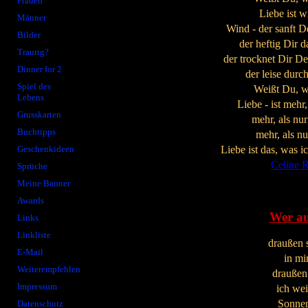
Frauen
Liebe ist w
Männer
Wind - der sanft D
Bilder
der heftig Dir d
Traurig?
der trocknet Dir D
Dinner for 2
der leise durc
Spiel des
Weißt Du, wa
Lebens
Liebe - ist mehr,
Grusskarten
mehr, als nu
Buchtipps
mehr, als nu
Liebe ist das, was i
Geschenkideen
Celine 
Sprüche
Meine Banner
Awards
Wer au
Links
Linkliste
draußen s
E-Mail
in mi
Weiterempfehlen
draußen 
Impressum
ich wei
Sonnen
Datenschutz